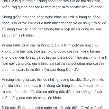
Phủ UV là quá trình sử dụng bóng đèn sấy UV để bắt đầu một
phản ứng quang hóa tạo ra một mạng lưới polyme liên kết chéo.
Không giống như các công nghệ khác như xử lý bằng tia hồng
ngoại, UV được coi là quá trình nhiệt độ thấp và do đó lý tưởng để
sử dụng trên các chất nền không thích hợp để sử dụng với các
sản phẩm sinh nhiệt.
Vì quá trình xử lý xảy ra thông qua quá trình polyme hóa chứ
không phải bay hơi, thời gian xử lý được cải thiện đáng kể mà
không cần đến lò sấy và số lượng lớn giá đỡ. Thời gian khô nhanh
hơn này cũng giúp giảm thiểu sai sót và sai sót cũng như cải thiện
tính nhất quán, là ưu điểm lớn của Bóng Đèn UV.
Vì năng lượng tia cực tím có những tương tác độc đáo với nhiều
vật liệu khác nhau, quá trình đóng rắn bằng tia cực tím có thể tạo
ra các sản phẩm độc đáo có những đặc điểm mà không thể sản
xuất thông qua các phương tiện khác.
Điều này đã làm cho công nghệ trở nên cần thiết đối với một số