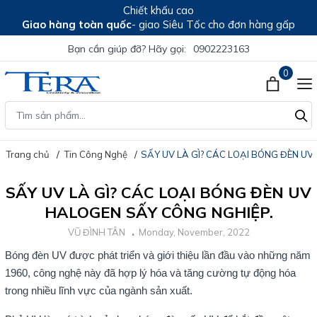
Chiết khấu cao
Giao hàng toàn quốc
- giao Siêu Tốc cho đơn hàng gấp
Bạn cần giúp đỡ? Hãy gọi:
0902223163
0
Trang chủ
Tin Công Nghệ
SẤY UV LÀ GÌ? CÁC LOẠI BÓNG ĐÈN U
SẤY UV LÀ GÌ? CÁC LOẠI BÓNG ĐÈN UV
HALOGEN SẤY CÔNG NGHIỆP.
VŨ ĐÌNH TÂN
Monday, November, 2022
Bóng đèn UV được phát triển và giới thiệu lần đầu vào những năm
1960, công nghệ này đã hợp lý hóa và tăng cường tự động hóa
trong nhiều lĩnh vực của ngành sản xuất.