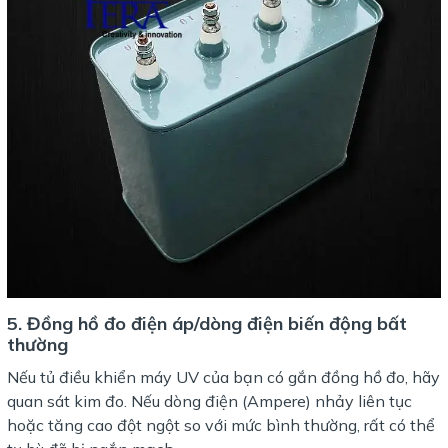
5. Đồng hồ đo điện áp/dòng điện biến động bất
thường
Nếu tủ điều khiển máy UV của bạn có gắn đồng hồ đo, hãy
quan sát kim đo. Nếu dòng điện (Ampere) nhảy liên tục
hoặc tăng cao đột ngột so với mức bình thường, rất có thể