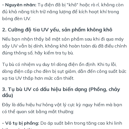
- Nguyên nhân:
Tụ điện đã bị "khô" hoặc rò rỉ, không còn
đủ khả năng tích trữ năng lượng để kích hoạt khí trong
bóng đèn UV.
2. Cường độ tia UV yếu, sản phẩm không khô
Nếu bạn nhận thấy bề mặt sản phẩm sau khi đi qua máy
sấy UV vẫn bị dính, không khô hoàn toàn dù đã điều chỉnh
đúng thông số, hãy kiểm tra tụ bù.
Tụ bù có nhiệm vụ duy trì dòng điện ổn định. Khi tụ lỗi,
dòng điện cấp cho đèn bị sụt giảm, dẫn đến công suất bức
xạ tia UV thấp hơn mức cần thiết.
3. Tụ bù UV có dấu hiệu biến dạng (Phồng, chảy
dầu)
Đây là dấu hiệu hư hỏng vật lý cực kỳ nguy hiểm mà bạn
có thể quan sát bằng mắt thường:
- Vỏ tụ bị phồng:
Do áp suất bên trong tăng cao khi linh