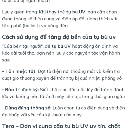
tụ bù đã bị ngắn mạch.
Lưu ý quan trọng: Khi thay thế
tụ bù UV
, bạn cần chọn
đúng thông số điện dung và điện áp để tương thích với
tăng phô (ballast) và bóng đèn.
Cách sử dụng để tăng độ bền của tụ bù uv
“Của bền tại người", để
tụ bù UV
hoạt động ổn định và
kéo dài tuổi thọ, bạn nên lưu ý các nguyên tắc vận hành
sau:
- Tản nhiệt tốt:
Đặt tủ điện nơi thoáng mát và kiểm tra
quạt gió thường xuyên để tránh tụ bị quá nhiệt, phồng vỏ.
- Bảo trì định kỳ:
Siết chặt các đầu nối dây để tránh đánh
lửa và không nên tắt/mở máy liên tục trong thời gian ngắn.
- Dùng đúng thông số:
Luôn chọn tụ có điện dung và điện
áp khớp với yêu cầu kỹ thuật của máy.
Tera – Đơn vị cung cấp tụ bù UV uy tín, chất