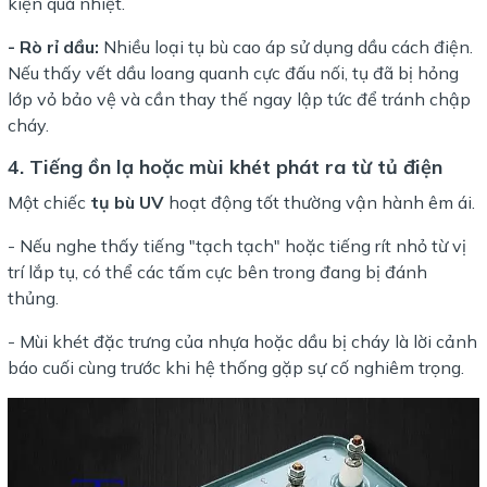
kiện quá nhiệt.
- Rò rỉ dầu:
Nhiều loại tụ bù cao áp sử dụng dầu cách điện.
Nếu thấy vết dầu loang quanh cực đấu nối, tụ đã bị hỏng
lớp vỏ bảo vệ và cần thay thế ngay lập tức để tránh chập
cháy.
4. Tiếng ồn lạ hoặc mùi khét phát ra từ tủ điện
Một chiếc
tụ bù UV
hoạt động tốt thường vận hành êm ái.
- Nếu nghe thấy tiếng "tạch tạch" hoặc tiếng rít nhỏ từ vị
trí lắp tụ, có thể các tấm cực bên trong đang bị đánh
thủng.
- Mùi khét đặc trưng của nhựa hoặc dầu bị cháy là lời cảnh
báo cuối cùng trước khi hệ thống gặp sự cố nghiêm trọng.