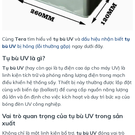
Cùng
Tera
tìm hiểu về
tụ bù UV
và
dấu hiệu nhận biết
tụ
bù UV
bị hỏng (lỗi thường gặp)
ngay dưới đây.
Tụ bù UV là gì?
Tụ bù UV
(hay còn gọi là tụ điện cao áp cho máy UV) là
linh kiện tích trữ và phóng năng lượng điện trong mạch
điều khiển hệ thống sấy. Thiết bị này thường được lắp đặt
cùng với biến áp (ballast) để cung cấp nguồn năng lượng
đủ lớn và ổn định cho việc kích hoạt và duy trì bức xạ của
bóng đèn UV công nghiệp.
Vai trò quan trọng của tụ bù UV trong sản
xuất
Không chỉ là một linh kiện bổ trợ,
tụ bù UV
đóng vai trò