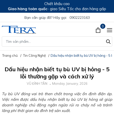
Chiết khấu cao
Giao hàng toàn quốc
- giao Siêu Tốc cho đơn hàng gấp
Bạn cần giúp đỡ? Hãy gọi:
0902223163
0
Trang chủ
Tin Công Nghệ
Dấu hiệu nhận biết tụ bù UV bị hỏng - 5 l
Dấu hiệu nhận biết tụ bù UV bị hỏng - 5
lỗi thường gặp và cách xử lý
VŨ ĐÌNH TÂN
Monday, January, 2026
Tụ bù UV đóng vai trò then chốt trong việc ổn định điện áp.
Việc nắm được dấu hiệu nhận biết tụ bù UV bị hỏng sẽ giúp
doanh nghiệp chủ động ngăn ngừa rủi ro cháy nổ và tránh
lãng phí thời gian do đình trệ sản xuất.