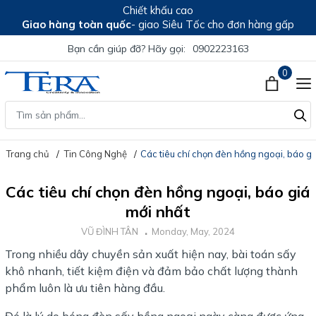
Chiết khấu cao
Giao hàng toàn quốc
- giao Siêu Tốc cho đơn hàng gấp
Bạn cần giúp đỡ? Hãy gọi:
0902223163
0
Trang chủ
Tin Công Nghệ
Các tiêu chí chọn đèn hồng ngoại, báo gi
Các tiêu chí chọn đèn hồng ngoại, báo giá
mới nhất
VŨ ĐÌNH TÂN
Monday, May, 2024
Trong nhiều dây chuyền sản xuất hiện nay, bài toán sấy
khô nhanh, tiết kiệm điện và đảm bảo chất lượng thành
phẩm luôn là ưu tiên hàng đầu.
Đó là lý do bóng đèn sấy hồng ngoại ngày càng được ứng