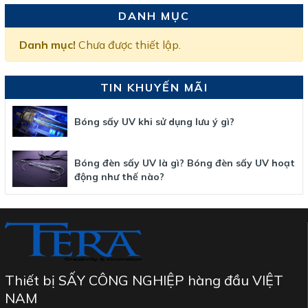
DANH MỤC
Danh mục!
Chưa được thiết lập.
TIN KHUYẾN MÃI
Bóng sấy UV khi sử dụng lưu ý gì?
Bóng đèn sấy UV là gì? Bóng đèn sấy UV hoạt
động như thế nào?
Thiết bị SẤY CÔNG NGHIỆP hàng đầu VIỆT
NAM