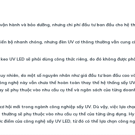
 vận hành và bảo dưỡng, nhưng chi phí đầu tư ban đầu cho hệ t
iến bộ nhanh chóng, nhưng đèn UV cơ thông thường vẫn cung c
keo UV LED sẽ phải dùng công thức riêng, do đó không được phổ
 tuy nhiên, do một số nguyên nhân như giá đầu tư ban đầu cao và
công nghệ này vẫn chưa thể hoàn toàn thay thế hệ thống sấy UV
ày sẽ phụ thuộc vào nhu cầu cụ thể và ngân sách của từng doan
ơ hội mới trong ngành công nghiệp sấy UV. Dù vậy, việc lựa chọ
 thường sẽ phụ thuộc vào nhu cầu cụ thể của từng ứng dụng. Hy
ược điểm của công nghệ sấy UV LED, từ đó có thể lựa chọn công n