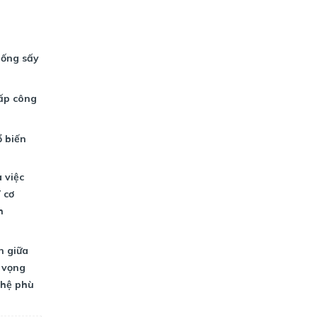
hống sấy
ấp công
 biến
 việc
 cơ
h
n giữa
 vọng
ghệ phù