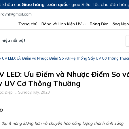
t khấu cao
Giao hàng toàn quốc
- giao Siêu Tốc cho đơn hàn
teravn@gmail.com.
Trang chủ
Bóng và Linh Kiện UV
Bóng Đèn Hồng Ngo
hiệu nổi bật
 UV LED: Ưu Điểm và Nhược Điểm So với Hệ Thống Sấy UV Cơ Thông Thườ
 LED: Ưu Điểm và Nhược Điểm So vớ
y UV Cơ Thông Thường
ọc Điệp
Sunday, July, 2023
D
thụ ít năng lượng hơn và chuyển hóa năng lượng thành ánh sáng