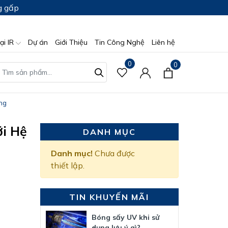
g gấp
ại IR
Dự án
Giới Thiệu
Tin Công Nghệ
Liên hệ
0
0
ng
i Hệ
DANH MỤC
Danh mục!
Chưa được
thiết lập.
TIN KHUYẾN MÃI
Bóng sấy UV khi sử
dụng lưu ý gì?