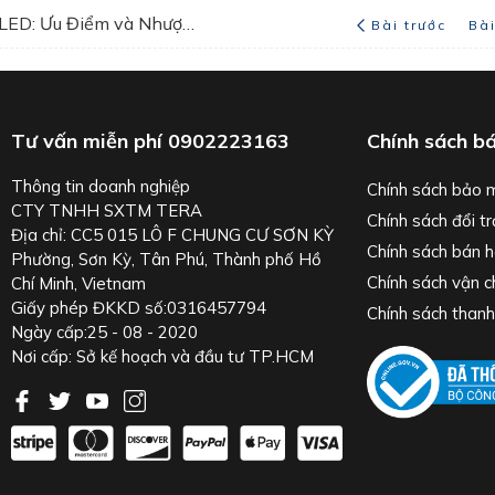
Xu Hướng Công Nghệ Sấy UV LED: Ưu Điểm và Nhược Điểm So với Hệ Thống Sấy UV Cơ Thông Thường
Bài trước
Bà
Tư vấn miễn phí
0902223163
Chính sách b
Thông tin doanh nghiệp
Chính sách bảo 
CTY TNHH SXTM TERA
Chính sách đổi tr
Địa chỉ: CC5 015 LÔ F CHUNG CƯ SƠN KỲ
Chính sách bán 
Phường, Sơn Kỳ, Tân Phú, Thành phố Hồ
Chính sách vận 
Chí Minh, Vietnam
Giấy phép ĐKKD số:0316457794
Chính sách thanh
Ngày cấp:25 - 08 - 2020
Nơi cấp: Sở kế hoạch và đầu tư TP.HCM