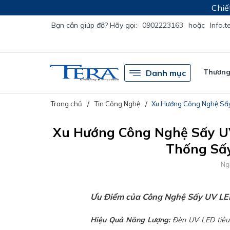
Chiế
Bạn cần giúp đỡ? Hãy gọi:
0902223163
hoặc
Info.
Thương 
Danh mục
Trang chủ
Tin Công Nghệ
Xu Hướng Công Nghệ Sấy
Xu Hướng Công Nghệ Sấy UV
Thống Sấ
Ng
Ưu Điểm của Công Nghệ Sấy UV LE
Hiệu Quả Năng Lượng:
Đèn UV LED tiêu 