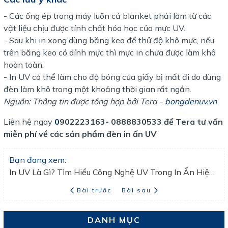
- Các ống ép trong máy luôn cả blanket phải làm từ các
vật liệu chịu được tính chất hóa học của mực UV.
- Sau khi in xong dùng băng keo để thử độ khô mực, nếu
trên băng keo có dính mực thì mực in chưa được làm khô
hoàn toàn.
- In UV có thể làm cho độ bóng của giấy bị mất đi do dùng
đèn làm khô trong một khoảng thời gian rất ngắn.
Nguồn: Thông tin được tổng hợp bởi Tera -
bongdenuv.vn
Liên hệ ngay
0
902223163- 0888830533 để Tera tư vấn
miễn phí về các sản phẩm đèn in ấn UV
Bạn đang xem:
In UV Là Gì? Tìm Hiểu Công Nghệ UV Trong In Ấn Hiện Đại
Bài trước
Bài sau
DANH MỤC