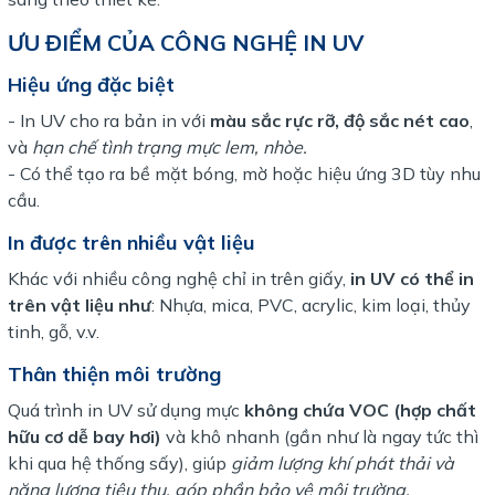
ƯU ĐIỂM CỦA CÔNG NGHỆ IN UV
Hiệu ứng đặc biệt
- In UV cho ra bản in với
màu sắc rực rỡ, độ sắc nét cao
,
và
hạn chế tình trạng mực lem, nhòe.
- Có thể tạo ra bề mặt bóng, mờ hoặc hiệu ứng 3D tùy nhu
cầu.
In được trên nhiều vật liệu
Khác với nhiều công nghệ chỉ in trên giấy,
in UV có thể in
trên vật liệu như
: Nhựa, mica, PVC, acrylic, kim loại, thủy
tinh, gỗ, v.v.
Thân thiện môi trường
Quá trình in UV sử dụng mực
không chứa VOC (hợp chất
hữu cơ dễ bay hơi)
và khô nhanh (gần như là ngay tức thì
khi qua hệ thống sấy), giúp
giảm lượng khí phát thải và
năng lượng tiêu thụ, góp phần bảo vệ môi trường.