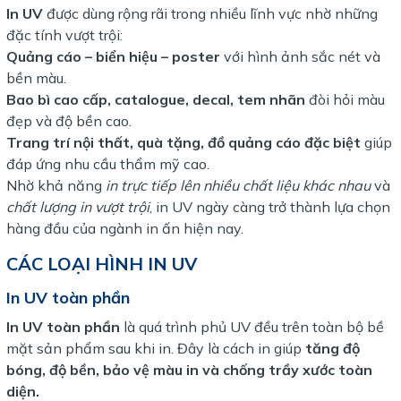
In UV
được dùng rộng rãi trong nhiều lĩnh vực nhờ những
đặc tính vượt trội:
Quảng cáo – biển hiệu – poster
với hình ảnh sắc nét và
bền màu.
Bao bì cao cấp, catalogue, decal, tem nhãn
đòi hỏi màu
đẹp và độ bền cao.
Trang trí nội thất, quà tặng, đồ quảng cáo đặc biệt
giúp
đáp ứng nhu cầu thẩm mỹ cao.
Nhờ khả năng
in trực tiếp lên nhiều chất liệu khác nhau
và
chất lượng in vượt trội
, in UV ngày càng trở thành lựa chọn
hàng đầu của ngành in ấn hiện nay.
CÁC LOẠI HÌNH IN UV
In UV toàn phần
In UV toàn phần
là quá trình phủ UV đều trên toàn bộ bề
mặt sản phẩm sau khi in. Đây là cách in giúp
tăng độ
bóng, độ bền, bảo vệ màu in và chống trầy xước toàn
diện.