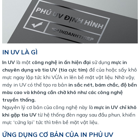
IN UV LÀ GÌ
In UV
là một
công nghệ in ấn hiện đại
sử dụng
mực in
chuyên dụng và tia UV (tia cực tím)
để của hoặc sấy khô
mực ngay lập tức khi VỪA in lên bề mặt vật liệu. Nhờ vậy,
máy in UV có thể tạo ra bản
in sắc nét, bám chắc, độ bền
màu cao và không cần chờ khô như các công nghệ
truyền thống.
Nguyên lý cơ bản của công nghệ này là
mực in UV chỉ khô
khi gặp tia UV
từ hệ thống đèn ngay sau đầu phun, khiến
mực “cứng lại” tức thì trên bề mặt vật liệu..
ỨNG DỤNG CƠ BẢN CỦA IN PHỦ UV