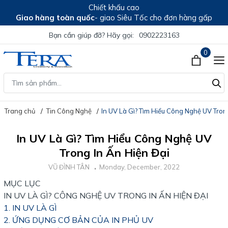
Chiết khấu cao
Giao hàng toàn quốc
- giao Siêu Tốc cho đơn hàng gấp
Bạn cần giúp đỡ? Hãy gọi:
0902223163
0
Trang chủ
Tin Công Nghệ
In UV Là Gì? Tìm Hiểu Công Nghệ UV Tron
In UV Là Gì? Tìm Hiểu Công Nghệ UV
Trong In Ấn Hiện Đại
VŨ ĐÌNH TÂN
Monday, December, 2022
MỤC LỤC
IN UV LÀ GÌ? CÔNG NGHỆ UV TRONG IN ẤN HIỆN ĐẠI
1. IN UV LÀ GÌ
2. ỨNG DỤNG CƠ BẢN CỦA IN PHỦ UV