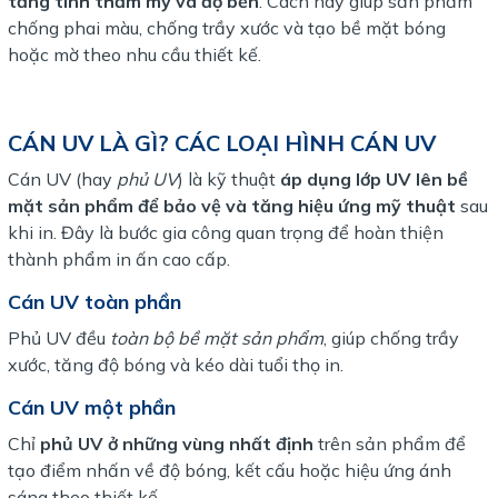
tăng tính thẩm mỹ và độ bền
. Cách này giúp sản phẩm
chống phai màu, chống trầy xước và tạo bề mặt bóng
hoặc mờ theo nhu cầu thiết kế.
CÁN UV LÀ GÌ? CÁC LOẠI HÌNH CÁN UV
Cán UV (hay
phủ UV
) là kỹ thuật
áp dụng lớp UV lên bề
mặt sản phẩm để bảo vệ và tăng hiệu ứng mỹ thuật
sau
khi in. Đây là bước gia công quan trọng để hoàn thiện
thành phẩm in ấn cao cấp.
Cán UV toàn phần
Phủ UV đều
toàn bộ bề mặt sản phẩm
, giúp chống trầy
xước, tăng độ bóng và kéo dài tuổi thọ in.
Cán UV một phần
Chỉ
phủ UV ở những vùng nhất định
trên sản phẩm để
tạo điểm nhấn về độ bóng, kết cấu hoặc hiệu ứng ánh
sáng theo thiết kế.