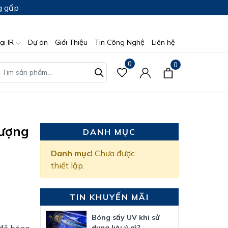
g gấp
ại IR
Dự án
Giới Thiệu
Tin Công Nghệ
Liên hệ
0
0
lượng
DANH MỤC
Danh mục!
Chưa được
thiết lập.
TIN KHUYẾN MÃI
Bóng sấy UV khi sử
 độ bóng
dụng lưu ý gì?