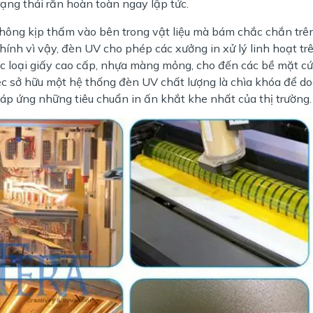
rạng thái rắn hoàn toàn ngay lập tức.
hông kịp thấm vào bên trong vật liệu mà bám chắc chắn trê
ính vì vậy, đèn UV cho phép các xưởng in xử lý linh hoạt tr
các loại giấy cao cấp, nhựa màng mỏng, cho đến các bề mặt c
iệc sở hữu một hệ thống đèn UV chất lượng là chìa khóa để d
p ứng những tiêu chuẩn in ấn khắt khe nhất của thị trường.