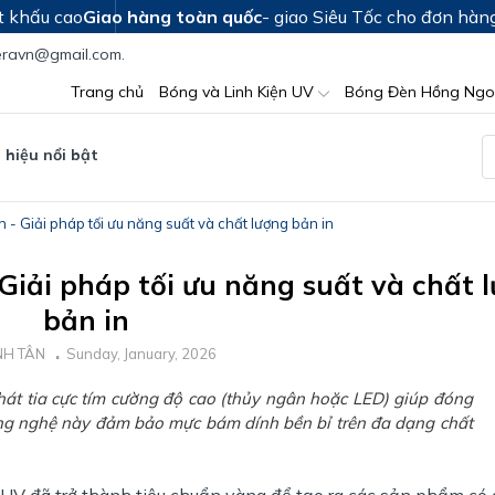
t khấu cao
Giao hàng toàn quốc
- giao Siêu Tốc cho đơn hàn
teravn@gmail.com.
Trang chủ
Bóng và Linh Kiện UV
Bóng Đèn Hồng Ngo
hiệu nổi bật
- Giải pháp tối ưu năng suất và chất lượng bản in
Giải pháp tối ưu năng suất và chất 
bản in
NH TÂN
Sunday, January, 2026
hát tia cực tím cường độ cao (thủy ngân hoặc LED) giúp đóng
Công nghệ này đảm bảo mực bám dính bền bỉ trên đa dạng chất
 UV đã trở thành tiêu chuẩn vàng để tạo ra các sản phẩm có