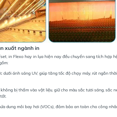
ản xuất ngành in
et, in Flexo hay in lụa hiện nay đều chuyển sang tích hợp h
 gồm:
 dưới ánh sáng UV, giúp tăng tốc độ chạy máy, rút ngắn thời
 không bị thấm vào vật liệu, giữ cho màu sắc tươi sáng, sắc n
tốt.
a dung môi bay hơi (VOCs), đảm bảo an toàn cho công nhâ