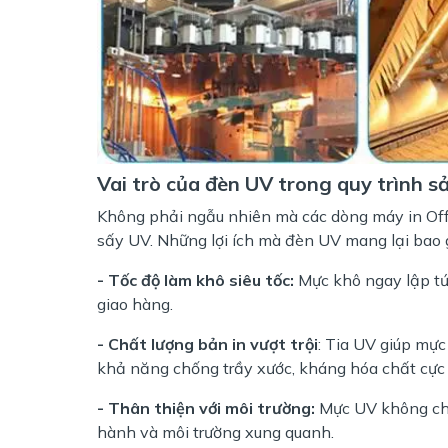
Vai trò của đèn UV trong quy trình s
Không phải ngẫu nhiên mà các dòng máy in Offs
sấy UV. Những lợi ích mà đèn UV mang lại bao
- Tốc độ làm khô siêu tốc:
Mực khô ngay lập tức
giao hàng.
- Chất lượng bản in vượt trội
: Tia UV giúp mực
khả năng chống trầy xước, kháng hóa chất cực 
- Thân thiện với môi trường:
Mực UV không chứ
hành và môi trường xung quanh.