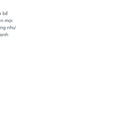
n bề
ên mọi
ứng như
oanh