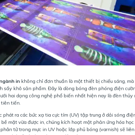
ngành in
không chỉ đơn thuần là một thiết bị chiếu sáng, mà 
trình sấy khô sản phẩm. Đây là dòng bóng đèn phóng điện cườ
 dưới hai dạng công nghệ phổ biến nhất hiện nay là đèn thủy
iên tiến.
 phát ra các bức xạ tia cực tím (UV) tập trung ở dải sóng điệ
ên bề mặt vừa được in, chúng kích hoạt một phản ứng hóa học 
ác phân tử trong mực in UV hoặc lớp phủ bóng (varnish) sẽ liên