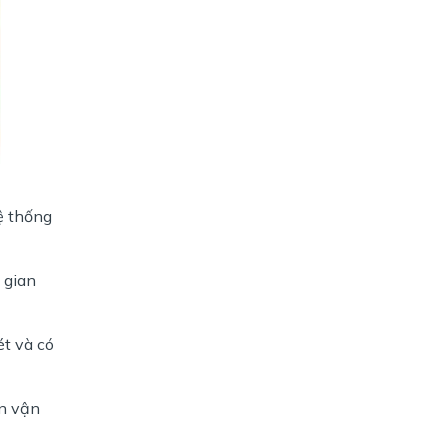
ệ thống
 gian
ét và có
n vận