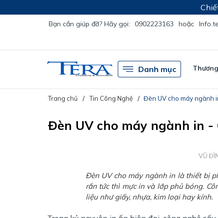
Chiế
Bạn cần giúp đỡ? Hãy gọi:
0902223163
hoặc
Info.
Thương 
Danh mục
Trang chủ
Tin Công Nghệ
Đèn UV cho máy ngành in 
Đèn UV cho máy ngành in - 
VŨ ĐÌ
Đèn UV cho máy ngành in là thiết bị p
rắn tức thì mực in và lớp phủ bóng. 
liệu như giấy, nhựa, kim loại hay kính.
Trong kỷ nguyên in ấn hiện đại, công nghệ sấy