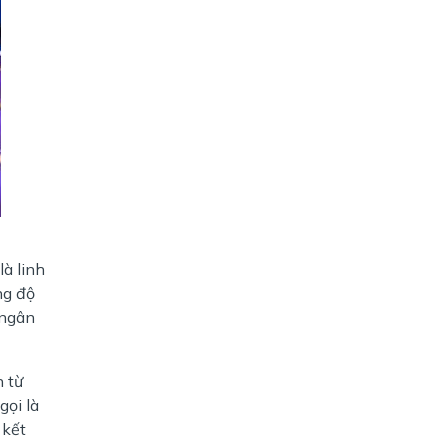
là linh
ng độ
 ngân
n từ
gọi là
 kết