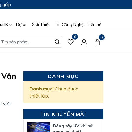
g gấp
ại IR
Dự án
Giới Thiệu
Tin Công Nghệ
Liên hệ
0
0
í Vận
DANH MỤC
Danh mục!
Chưa được
thiết lập.
 viết
TIN KHUYẾN MÃI
Bóng sấy UV khi sử
dụng lưu ý gì?