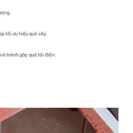
ượng.
p tối ưu hiệu quả sấy.
và tránh gây quá tải điện.