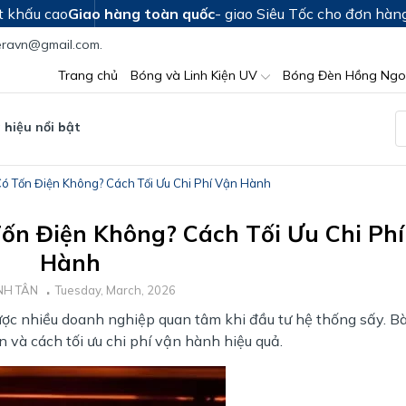
t khấu cao
Giao hàng toàn quốc
- giao Siêu Tốc cho đơn hàn
teravn@gmail.com.
Trang chủ
Bóng và Linh Kiện UV
Bóng Đèn Hồng Ngo
hiệu nổi bật
ó Tốn Điện Không? Cách Tối Ưu Chi Phí Vận Hành
ốn Điện Không? Cách Tối Ưu Chi Ph
Hành
NH TÂN
Tuesday, March, 2026
ợc nhiều doanh nghiệp quan tâm khi đầu tư hệ thống sấy. Bài
n và cách tối ưu chi phí vận hành hiệu quả.