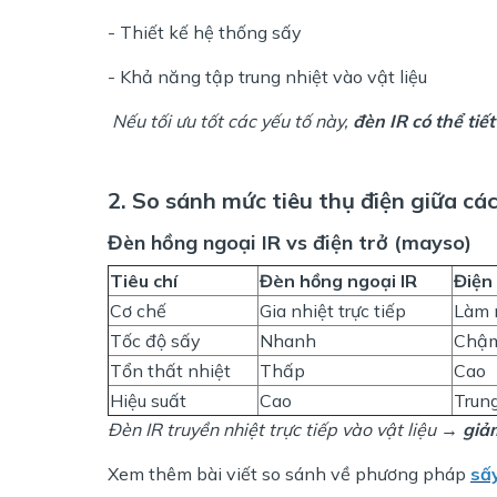
- Thiết kế hệ thống sấy
- Khả năng tập trung nhiệt vào vật liệu
Nếu tối ưu tốt các yếu tố này,
đèn IR có thể ti
2. So sánh mức tiêu thụ điện giữa c
Đèn hồng ngoại IR vs điện trở (mayso)
Tiêu chí
Đèn hồng ngoại IR
Điện
Cơ chế
Gia nhiệt trực tiếp
Làm 
Tốc độ sấy
Nhanh
Chậm
Tổn thất nhiệt
Thấp
Cao
Hiệu suất
Cao
Trun
Đèn IR truyền nhiệt trực tiếp vào vật liệu →
giả
Xem thêm bài viết so sánh về phương pháp
sấy