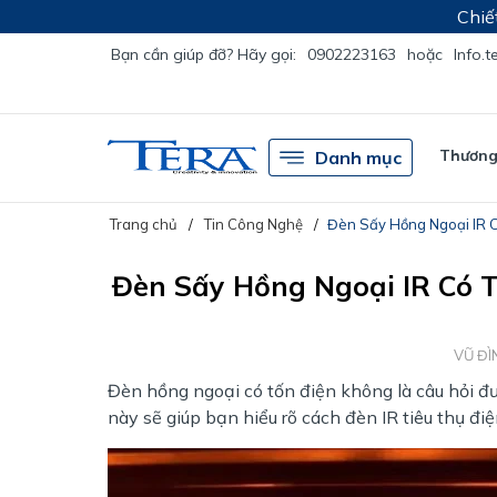
Chiế
Bạn cần giúp đỡ? Hãy gọi:
0902223163
hoặc
Info.
Thương 
Danh mục
Trang chủ
Tin Công Nghệ
Đèn Sấy Hồng Ngoại IR C
Đèn Sấy Hồng Ngoại IR Có T
VŨ ĐÌ
Đèn hồng ngoại có tốn điện không là câu hỏi đư
này sẽ giúp bạn hiểu rõ cách đèn IR tiêu thụ điệ