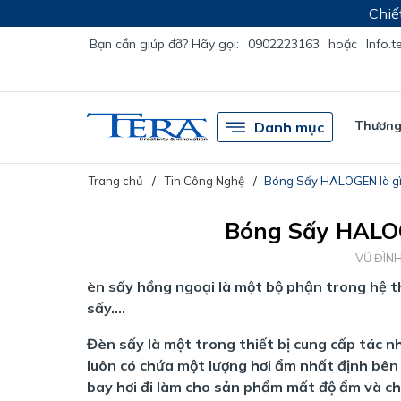
Chiế
Bạn cần giúp đỡ? Hãy gọi:
0902223163
hoặc
Info.
Thương 
Danh mục
Trang chủ
Tin Công Nghệ
Bóng Sấy HALOGEN là gì
Bóng Sấy HALOG
VŨ ĐÌN
èn sấy hồng ngoại là một bộ phận trong hệ t
sấy….
Đèn sấy là một trong thiết bị cung cấp tác 
luôn có chứa một lượng hơi ẩm nhất định bên 
bay hơi đi làm cho sản phẩm mất độ ẩm và c