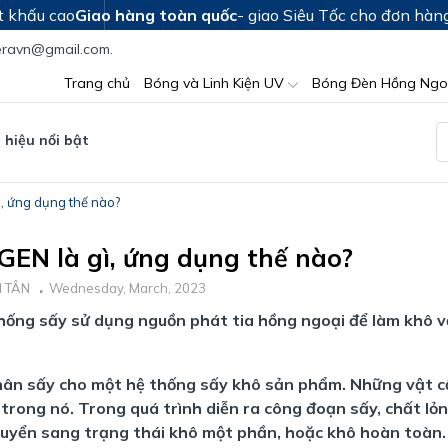
t khấu cao
Giao hàng toàn quốc
- giao Siêu Tốc cho đơn hàn
teravn@gmail.com.
Trang chủ
Bóng và Linh Kiện UV
Bóng Đèn Hồng Ngo
hiệu nổi bật
, ứng dụng thế nào?
EN là gì, ứng dụng thế nào?
H TÂN
Wednesday, March, 2023
hống sấy sử dụng nguồn phát tia hồng ngoại để làm khô v
nhân sấy cho một hệ thống sấy khô sản phẩm. Những vật 
trong nó. Trong quá trình diễn ra công đoạn sấy, chất lỏ
huyển sang trạng thái khô một phần, hoặc khô hoàn toàn.