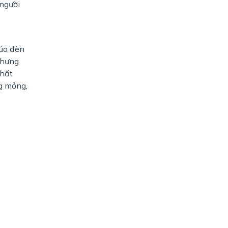
người
của đèn
nhưng
nhất
g mỏng,