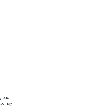
g bức
 xạ này