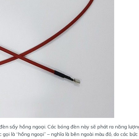
à đèn sấy hồng ngoại. Các bóng đèn này sẽ phát ra năng lượn
 gọi là “hồng ngoại” – nghĩa là bên ngoài màu đỏ, do các bức