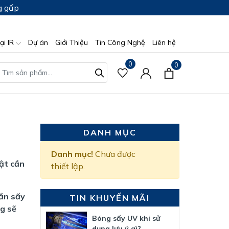
g gấp
ại IR
Dự án
Giới Thiệu
Tin Công Nghệ
Liên hệ
0
0
DANH MỤC
Danh mục!
Chưa được
ật cần
thiết lập.
cần sấy
TIN KHUYẾN MÃI
ng sẽ
Bóng sấy UV khi sử
dụng lưu ý gì?