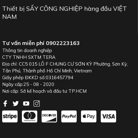
Thiết bị SẤY CÔNG NGHIỆP hàng đầu VIỆT
NAM
Tư vấn miễn phí
0902223163
Thông tin doanh nghiệp
CTY TNHH SXTM TERA
Địa chỉ: CC5 015 LÔ F CHUNG CƯ SƠN KỲ Phường, Sơn Kỳ,
Tân Phú, Thành phố Hồ Chí Minh, Vietnam
Cơ chế diệt khuẩn khoa học
Giấy phép ĐKKD số:0316457794
Ngày cấp:25 - 08 - 2020
từ Bóng đèn TUV UVC diệt
Nơi cấp: Sở kế hoạch và đầu tư TP.HCM
khuẩn 30W 90cm T8 G13
Philips
Bóng đèn TUV UVC diệt khuẩn 30W 90cm T8 G13
Philips
hoạt động dựa trên cơ chế phát ra bức xạ tia cực