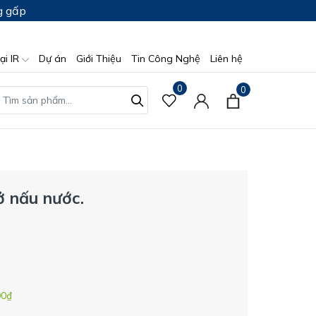
g gấp
ại IR
Dự án
Giới Thiệu
Tin Công Nghệ
Liên hệ
0
0
ở nấu nước.
00₫