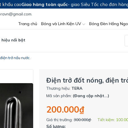
t khấu cao
Giao hàng toàn quốc
- giao Siêu Tốc cho đơn hàn
teravn@gmail.com.
Trang chủ
Bóng và Linh Kiện UV
Bóng Đèn Hồng Ngo
hiệu nổi bật
 điện trở nấu nước.
Điện trở đốt nóng, điện tr
Thương hiệu:
TERA
Mã sản phẩm:
(Đang cập nhật...)
200.000₫
Giá thị trường:
300.000₫
Tiết kiệm:
100.0
Số lượng: