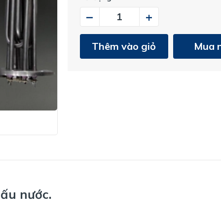
–
+
Thêm vào giỏ
Mua 
nấu nước.